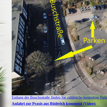
Entlang der Buschsstraße finden Sie zahlreiche kostenlose Park
Anfahrt zur Praxis aus Büderich kommend (Video):